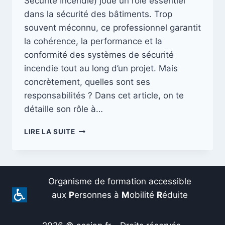
Sécurité Incendie) joue un rôle essentiel
dans la sécurité des bâtiments. Trop
souvent méconnu, ce professionnel garantit
la cohérence, la performance et la
conformité des systèmes de sécurité
incendie tout au long d’un projet. Mais
concrètement, quelles sont ses
responsabilités ? Dans cet article, on te
détaille son rôle à…
COORDONNATEUR
LIRE LA SUITE
SSI
:
QUELLES
SONT
Organisme de formation accessible
SES
RESPONSABILITÉS
aux
P
ersonnes à
M
obilité
R
éduite
CLÉS
?